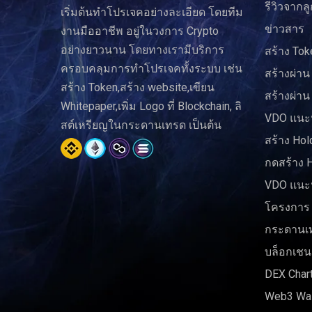
รีวิวจากลู
เริ่มต้นทำโปรเจคอย่างละเอียด โดยทีม
ข่าวสาร
งานมืออาชีพ อยู่ในวงการ Crypto
อย่างยาวนาน โดยทางเรามีบริการ
สร้าง Tok
ครอบคลุมการทำโปรเจคทั้งระบบ เช่น
สร้างผ่าน
สร้าง Token,สร้าง website,เขียน
สร้างผ่าน
Whitepaper,เพิ่ม Logo ที่ Blockchain, ลิ
VDO แนะน
สต์เหรียญในกระดานเทรด เป็นต้น
สร้าง Hol
กดสร้าง 
VDO แนะน
โครงการ
กระดานเ
บล็อกเชน
DEX Char
Web3 Wal