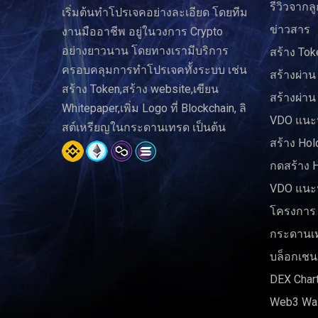
รีวิวจากลู
เริ่มต้นทำโปรเจคอย่างละเอียด โดยทีม
ข่าวสาร
งานมืออาชีพ อยู่ในวงการ Crypto
อย่างยาวนาน โดยทางเรามีบริการ
สร้าง Tok
ครอบคลุมการทำโปรเจคทั้งระบบ เช่น
สร้างผ่าน
สร้าง Token,สร้าง website,เขียน
สร้างผ่าน
Whitepaper,เพิ่ม Logo ที่ Blockchain, ลิ
VDO แนะน
สต์เหรียญในกระดานเทรด เป็นต้น
สร้าง Hol
กดสร้าง 
VDO แนะน
โครงการ
กระดานเ
บล็อกเชน
DEX Char
Web3 Wal