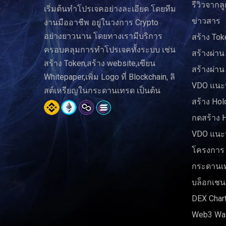
รีวิวจากลู
เริ่มต้นทำโปรเจคอย่างละเอียด โดยทีม
ข่าวสาร
งานมืออาชีพ อยู่ในวงการ Crypto
อย่างยาวนาน โดยทางเรามีบริการ
สร้าง Tok
ครอบคลุมการทำโปรเจคทั้งระบบ เช่น
สร้างผ่าน
สร้าง Token,สร้าง website,เขียน
สร้างผ่าน
Whitepaper,เพิ่ม Logo ที่ Blockchain, ลิ
VDO แนะน
สต์เหรียญในกระดานเทรด เป็นต้น
สร้าง Hol
กดสร้าง 
VDO แนะน
โครงการ
กระดานเ
บล็อกเชน
DEX Char
Web3 Wal