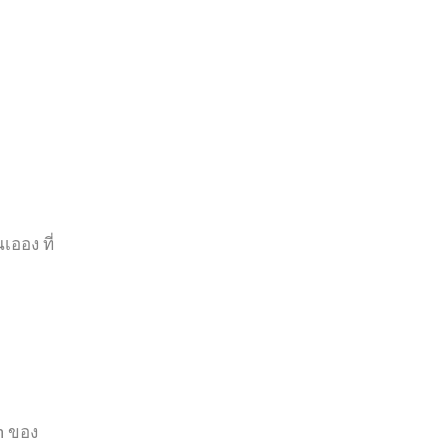
ออง ที่
n ของ