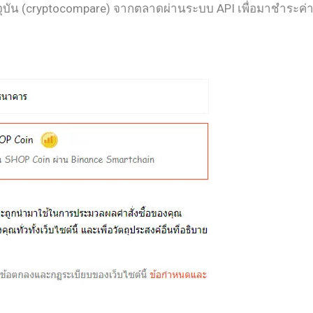
ุบัน (cryptocompare) จากตลาดผ่านระบบ API เพื่อมาชำระค่า