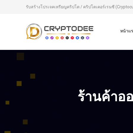
รับสร้างโปรเจคเหรียญคริปโต / คริปโตเคอร์เรนซี (Cryptoc
หน้าแ
ร้านค้าอ